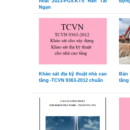
nhất 2023-PGS.KTS Hàn Tất
dựng
Ngạn
Khảo sát địa kỹ thuật nhà cao
Bản 
tầng -TCVN 9363-2012 chuẩn
tầng 