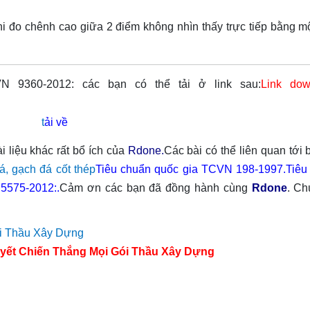
i đo chênh cao giữa 2 điểm không nhìn thấy trực tiếp bằng mộ
 9360-2012: các bạn có thể tải ở link sau:
Link dow
t
ải về
i liệu khác rất bổ ích của
Rdone
.
Các bài có thể liên quan tới b
, gạch đá cốt thép
Tiêu chuẩn quốc gia TCVN 198-1997.
Tiêu
5575-2012:.
Cảm ơn các bạn đã đồng hành cùng
Rdone
. Ch
yết Chiến Thắng Mọi Gói Thầu Xây Dựng