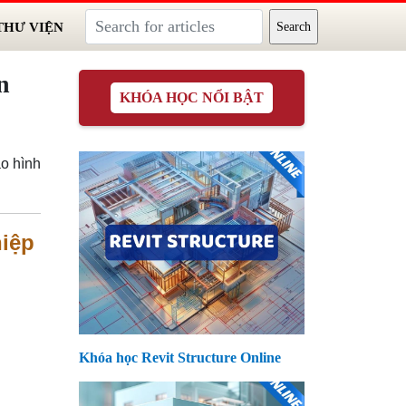
THƯ VIỆN
n
KHÓA HỌC NỔI BẬT
o hình
hiệp
Khóa học Revit Structure Online