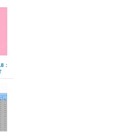
8 :
T