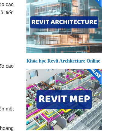
đo cao
ải tiến
Khóa học Revit Architecture Online
 đo cao
ển một
 khoảng