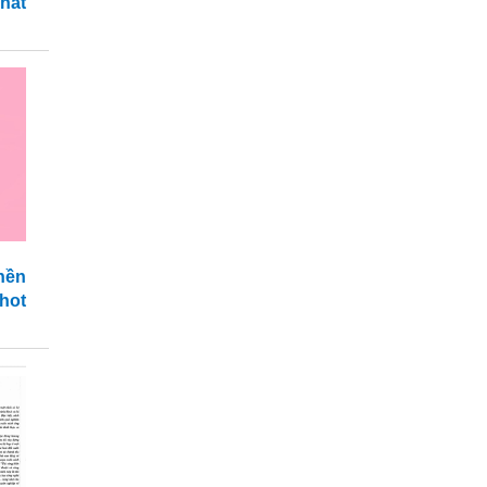
hất
nền
hot