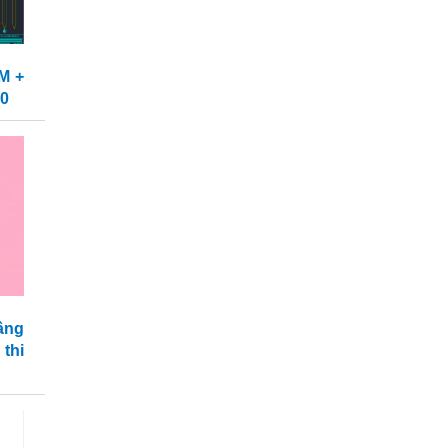
M +
10
ầng
thi