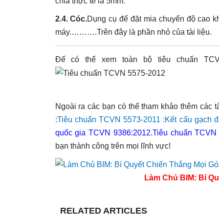
chia thực tế là 5mm.
2.4. Cóc.
Dụng cụ để đặt mia chuyển độ cao kh
máy.……….Trên đây là phần nhỏ của tài liệu.
Để có thể xem toàn bộ tiêu chuẩn TCVN
Ngoài ra các bạn có thể tham khảo thêm các tà
:
Tiêu chuẩn TCVN 5573-2011 :Kết cấu gạch đá
quốc gia TCVN 9386:2012.
Tiêu chuẩn TCVN 
bạn thành công trên mọi lĩnh vực!
Làm Chủ BIM: Bí Qu
RELATED ARTICLES