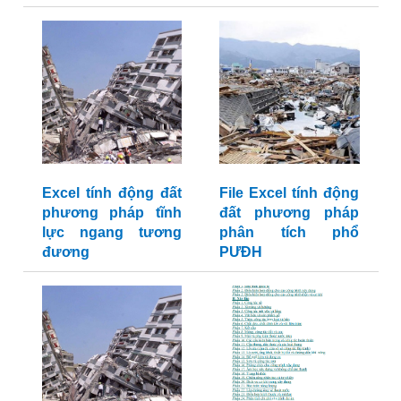
Excel tính động đất
File Excel tính động
phương pháp tĩnh
đất phương pháp
lực ngang tương
phân tích phổ
đương
PƯĐH