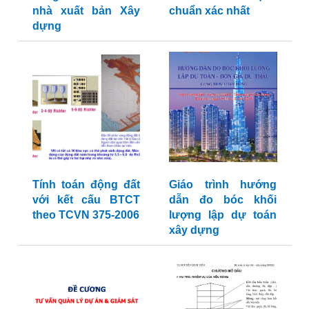
nhà xuất bản Xây
chuẩn xác nhất
dựng
Tính toán động đất
Giáo trình hướng
với kết cấu BTCT
dẫn đo bóc khối
theo TCVN 375-2006
lượng lập dự toán
xây dựng