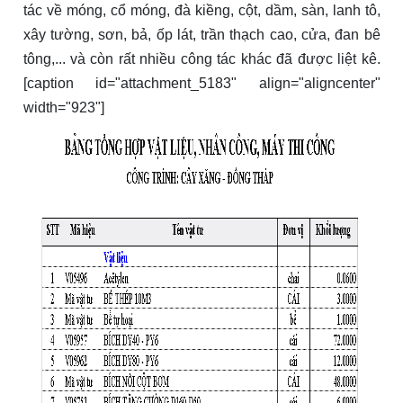
tác về móng, cổ móng, đà kiềng, cột, dầm, sàn, lanh tô,
xây tường, sơn, bả, ốp lát, trần thạch cao, cửa, đan bê
tông,... và còn rất nhiều công tác khác đã được liệt kê.
[caption id="attachment_5183" align="aligncenter"
width="923"]