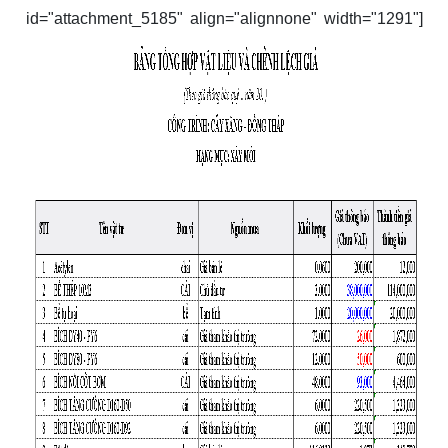
id="attachment_5185" align="alignnone" width="1291"]