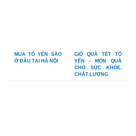
MUA TỔ YẾN SÀO
GIỎ QUÀ TẾT TỔ
Ở ĐÂU TẠI HÀ NỘI
YẾN - MÓN QUÀ
CHO SỨC KHỎE,
CHẤT LƯỢNG