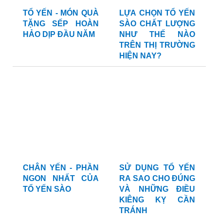
TỔ YẾN - MÓN QUÀ
LỰA CHỌN TỔ YẾN
TẶNG SẾP HOÀN
SÀO CHẤT LƯỢNG
HẢO DỊP ĐẦU NĂM
NHƯ THẾ NÀO
TRÊN THỊ TRƯỜNG
HIỆN NAY?
CHÂN YẾN - PHẦN
SỬ DỤNG TỔ YẾN
NGON NHẤT CỦA
RA SAO CHO ĐÚNG
TỔ YẾN SÀO
VÀ NHỮNG ĐIỀU
KIÊNG KỴ CẦN
TRÁNH