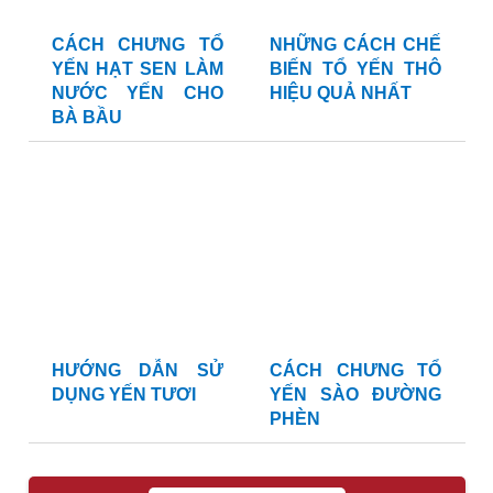
CÁCH CHƯNG TỔ
NHỮNG CÁCH CHẾ
YẾN HẠT SEN LÀM
BIẾN TỔ YẾN THÔ
NƯỚC YẾN CHO
HIỆU QUẢ NHẤT
BÀ BẦU
HƯỚNG DẪN SỬ
CÁCH CHƯNG TỔ
DỤNG YẾN TƯƠI
YẾN SÀO ĐƯỜNG
PHÈN