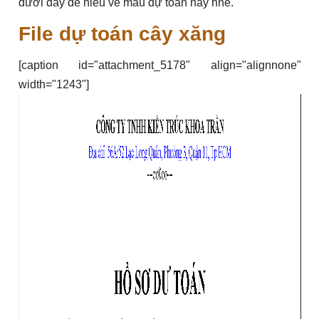
dưới đây để hiểu về mẫu dự toán này nhé.
File dự toán cây xăng
[caption id="attachment_5178" align="alignnone"
width="1243"]