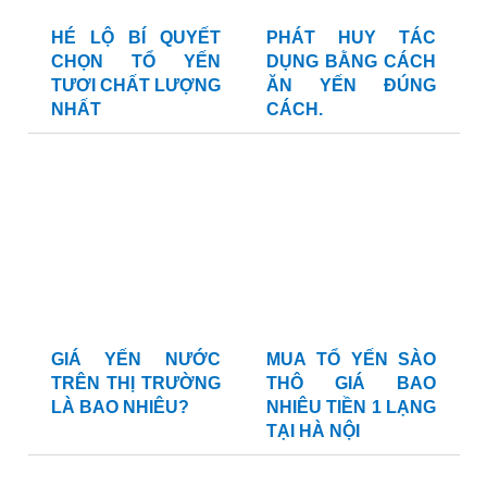
HÉ LỘ BÍ QUYẾT
PHÁT HUY TÁC
CHỌN TỔ YẾN
DỤNG BẰNG CÁCH
TƯƠI CHẤT LƯỢNG
ĂN YẾN ĐÚNG
NHẤT
CÁCH.
GIÁ YẾN NƯỚC
MUA TỔ YẾN SÀO
TRÊN THỊ TRƯỜNG
THÔ GIÁ BAO
LÀ BAO NHIÊU?
NHIÊU TIỀN 1 LẠNG
TẠI HÀ NỘI