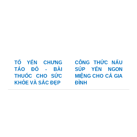
TỔ YẾN CHƯNG
CÔNG THỨC NẤU
TÁO ĐỎ - BÀI
SÚP YẾN NGON
THUỐC CHO SỨC
MIỆNG CHO CẢ GIA
KHỎE VÀ SẮC ĐẸP
ĐÌNH