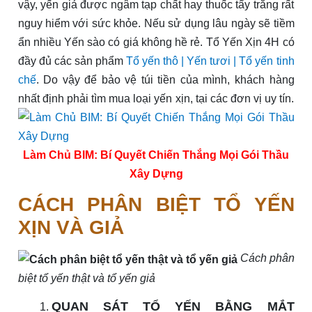
vậy, yến giả được ngâm tạp chất hay thuốc tẩy trắng rất
nguy hiểm với sức khỏe. Nếu sử dụng lâu ngày sẽ tiềm
ẩn nhiều Yến sào có giá không hề rẻ. Tổ Yến Xịn 4H có
đầy đủ các sản phẩm
Tổ yến thô | Yến tươi | Tổ yến tinh
chế
. Do vậy để bảo vệ túi tiền của mình, khách hàng
nhất định phải tìm mua loại yến xịn, tại các đơn vị uy tín.
Làm Chủ BIM: Bí Quyết Chiến Thắng Mọi Gói Thầu
Xây Dựng
CÁCH PHÂN BIỆT TỔ YẾN
XỊN VÀ GIẢ
Cách phân
biệt tổ yến thật và tổ yến giả
QUAN SÁT TỔ YẾN BẰNG MẮT