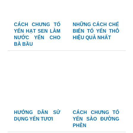
CÁCH CHƯNG TỔ
NHỮNG CÁCH CHẾ
YẾN HẠT SEN LÀM
BIẾN TỔ YẾN THÔ
NƯỚC YẾN CHO
HIỆU QUẢ NHẤT
BÀ BẦU
HƯỚNG DẪN SỬ
CÁCH CHƯNG TỔ
DỤNG YẾN TƯƠI
YẾN SÀO ĐƯỜNG
PHÈN