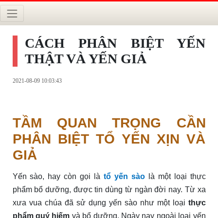
CÁCH PHÂN BIỆT YẾN
THẬT VÀ YẾN GIẢ
2021-08-09 10:03:43
TẦM QUAN TRỌNG CẦN
PHÂN BIỆT TỔ YẾN XỊN VÀ
GIẢ
Yến sào, hay còn gọi là
tổ yến sào
là một loại thực
phẩm bổ dưỡng, được tin dùng từ ngàn đời nay. Từ xa
xưa vua chúa đã sử dụng yến sào như một loại
thực
phẩm quý hiếm
và bổ dưỡng. Ngày nay ngoài loại yến