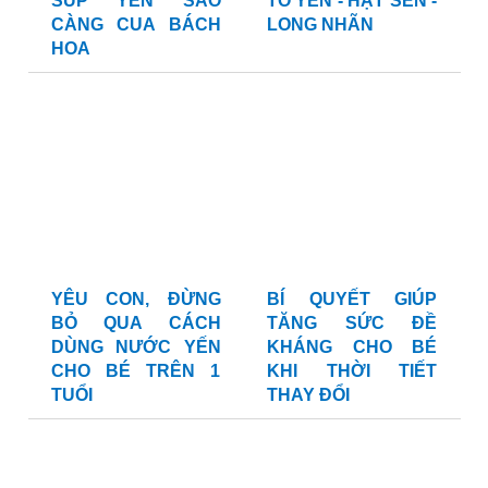
SÚP YẾN SÀO
TỔ YẾN - HẠT SEN -
CÀNG CUA BÁCH
LONG NHÃN
HOA
YÊU CON, ĐỪNG
BÍ QUYẾT GIÚP
BỎ QUA CÁCH
TĂNG SỨC ĐỀ
DÙNG NƯỚC YẾN
KHÁNG CHO BÉ
CHO BÉ TRÊN 1
KHI THỜI TIẾT
TUỔI
THAY ĐỔI