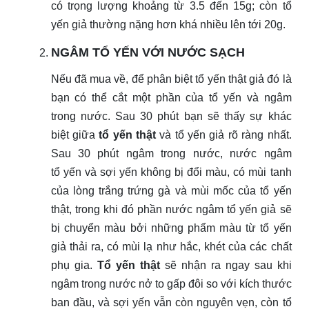
có trọng lượng khoảng từ 3.5 đến 15g; còn tổ
yến giả thường nặng hơn khá nhiều lên tới 20g.
NGÂM TỔ YẾN VỚI NƯỚC SẠCH
Nếu đã mua về, để phân biệt tổ yến thật giả
đó là
bạn có thể cắt một phần của tổ yến và ngâm
trong nước. Sau 30 phút bạn sẽ thấy sự khác
biệt giữa
tổ yến thật
và tổ yến giả rõ ràng nhất.
Sau 30 phút ngâm trong nước, nước ngâm
tổ yến và sợi yến không bị đổi màu, có mùi tanh
của lòng trắng trứng gà và mùi mốc của tổ yến
thật, trong khi đó phần nước ngâm tổ yến giả sẽ
bị chuyển màu bởi những phẩm màu từ tổ yến
giả thải ra, có mùi lạ như hắc, khét của các chất
phụ gia.
Tổ yến thật
sẽ nhận ra ngay sau khi
ngâm trong nước nở to gấp đôi so với kích thước
ban đầu, và sợi yến vẫn còn nguyên vẹn, còn tổ