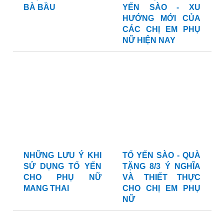
BÀ BẦU
YẾN SÀO - XU
HƯỚNG MỚI CỦA
CÁC CHỊ EM PHỤ
NỮ HIỆN NAY
NHỮNG LƯU Ý KHI
TỔ YẾN SÀO - QUÀ
SỬ DỤNG TỔ YẾN
TẶNG 8/3 Ý NGHĨA
CHO PHỤ NỮ
VÀ THIẾT THỰC
MANG THAI
CHO CHỊ EM PHỤ
NỮ