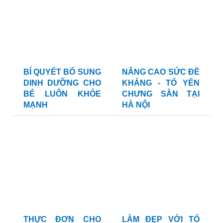
BÍ QUYẾT BỔ SUNG
NÂNG CAO SỨC ĐỀ
DINH DƯỠNG CHO
KHÁNG - TỔ YẾN
BÉ LUÔN KHỎE
CHƯNG SẴN TẠI
MẠNH
HÀ NỘI
THỰC ĐƠN CHO
LÀM ĐẸP VỚI TỔ