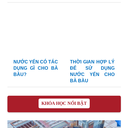
NƯỚC YẾN CÓ TÁC
THỜI GIAN HỢP LÝ
DỤNG GÌ CHO BÀ
ĐỂ SỬ DỤNG
BẦU?
NƯỚC YẾN CHO
BÀ BẦU
KHÓA HỌC NỔI BẬT