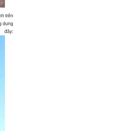
nh trên
ng dụng
 đây: