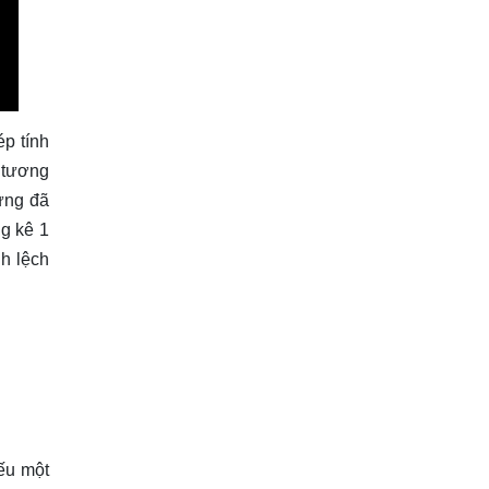
ép tính
 tương
ựng đã
ng kê 1
nh lệch
ếu một