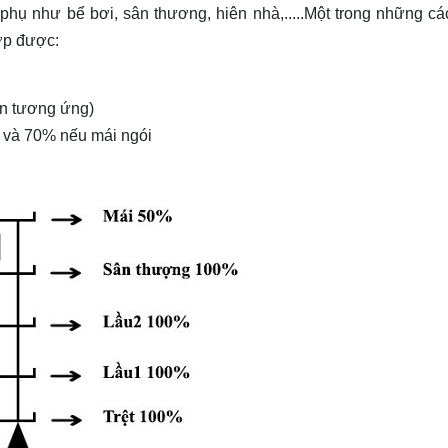
hụ như bể bơi, sân thương, hiên nhà,.....Một trong những cá
ợp được:
ên tương ứng)
 và 70% nếu mái ngói