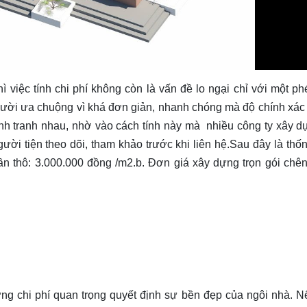
hì việc tính chi phí không còn là vấn đề lo ngại chỉ với một ph
gười ưa chuộng vì khá đơn giản, nhanh chóng mà độ chính xác
nh tranh nhau, nhờ vào cách tính này mà nhiều công ty xây d
ười tiện theo dõi, tham khảo trước khi liên hệ.Sau đây là thố
hần thô: 3.000.000 đồng /m2.b. Đơn giá xây dựng trọn gói chê
ng chi phí quan trọng quyết định sự bền đẹp của ngôi nhà. N