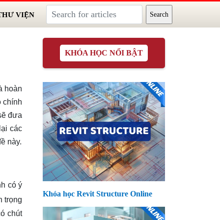
THƯ VIỆN
KHÓA HỌC NỔI BẬT
hà hoàn
o chính
sẽ đưa
lại các
đề này.
nh có ý
Khóa học Revit Structure Online
n trọng
ó chút