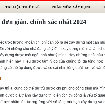
TÀI LIỆU THIẾT KẾ
PHẦN MỀM XÂY DỰNG
 đơn giản, chính xác nhất 2024
 việc ước lượng khoản chi phí cần bỏ ra để xây dựng một căn n
 đối với những chủ nhà đang có ý định xây dựng một mái ấm ch
 xây dựng được một ngôi nhà như ý mình. Hay những nhà thầu 
ranh hiện nay. Hiểu đươc tâm lý đó của chúng tôi đã tổng hợp 
 cũng có thể áp dụng được và có cái nhìn tổng quát hơn về vấn 
à
y thì ai cũng có thể dự trù được chi phí cho công trình mà mì
nh được giá thành xây dựng thì diện tích thi công là yếu tố qua
sẽ được nhân lên tương ứng với số tầng mà bạn xây dựng và c