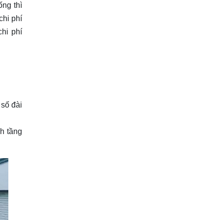
ống thì
chi phí
hi phí
 số đài
ch tầng