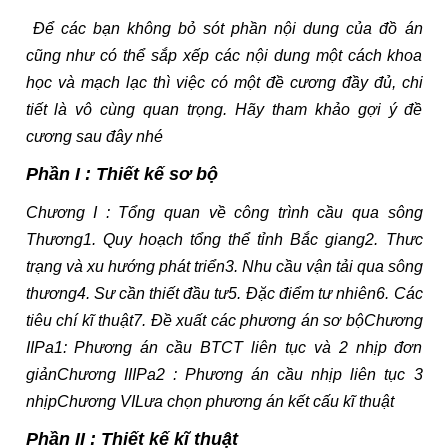
Để các bạn không bỏ sót phần nội dung của đồ án
cũng như có thể sắp xếp các nội dung một cách khoa
học và mạch lạc thì việc có một đề cương đầy đủ, chi
tiết là vô cùng quan trọng. Hãy tham khảo gợi ý đề
cương sau đây nhé
Phần I : Thiết kế sơ bộ
Chương I : Tổng quan về công trình cầu qua sông
Thương1. Quy hoạch tổng thể tỉnh Bắc giang2. Thưc
trạng và xu hướng phát triển3. Nhu cầu vận tải qua sông
thương4. Sư cần thiết đầu tư5. Đặc điểm tư nhiên6. Các
tiêu chí kĩ thuật7. Đề xuất các phương án sơ bộChương
IIPa1: Phương án cầu BTCT liên tục và 2 nhịp đơn
giảnChương IIIPa2 : Phương án cầu nhịp liên tục 3
nhịpChương VILưa chọn phương án kết cấu kĩ thuật
Phần II : Thiết kế kĩ thuật