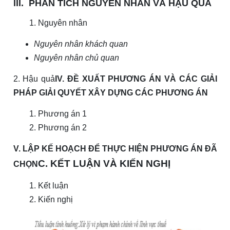
III. PHÂN TÍCH NGUYÊN NHÂN VÀ HẬU QUẢ
Nguyên nhân
Nguyên nhân khách quan
Nguyên nhân chủ quan
2. Hậu quả
IV. ĐỀ XUẤT PHƯƠNG ÁN VÀ CÁC GIẢI
PHÁP GIẢI QUYẾT XÂY DỰNG CÁC PHƯƠNG ÁN
Phương án 1
Phương án 2
V. LẬP KẾ HOẠCH ĐỂ THỰC HIỆN PHƯƠNG ÁN ĐÃ
C. KẾT LUẬN VÀ KIẾN NGHỊ
CHỌN
Kết luận
Kiến nghị