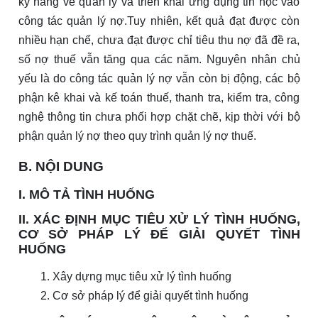
kỹ năng về quản lý và triển khai ứng dụng tin học vào
công tác quản lý nợ.Tuy nhiên, kết quả đạt được còn
nhiều hạn chế, chưa đạt được chỉ tiêu thu nợ đã đề ra,
số nợ thuế vẫn tăng qua các năm. Nguyên nhân chủ
yếu là do công tác quản lý nợ vẫn còn bị động, các bộ
phận kê khai và kế toán thuế, thanh tra, kiểm tra, công
nghệ thông tin chưa phối hợp chặt chẽ, kịp thời với bộ
phận quản lý nợ theo quy trình quản lý nợ thuế.
B. NỘI DUNG
I. MÔ TẢ TÌNH HUỐNG
II. XÁC ĐỊNH MỤC TIÊU XỬ LÝ TÌNH HUỐNG,
CƠ SỞ PHÁP LÝ ĐỂ GIẢI QUYẾT TÌNH
HUỐNG
Xây dựng mục tiêu xử lý tình huống
Cơ sở pháp lý để giải quyết tình huống