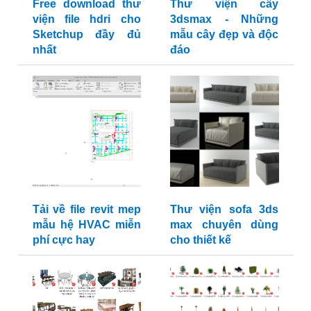
Free download thư
Thư viện cây
viện file hdri cho
3dsmax - Những
Sketchup đầy đủ
mẫu cây đẹp và độc
nhất
đáo
Tải về file revit mep
Thư viện sofa 3ds
mẫu hệ HVAC miễn
max chuyên dùng
phí cực hay
cho thiết kế