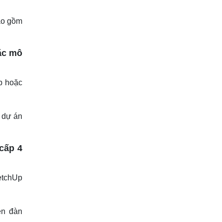
ao gồm
ặc mô
p hoặc
 dự án
cấp 4
ketchUp
ễn đàn