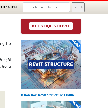
THƯ VIỆN
KHÓA HỌC NỔI BẬT
ng file
ết ngôi
c trong
Khóa học Revit Structure Online