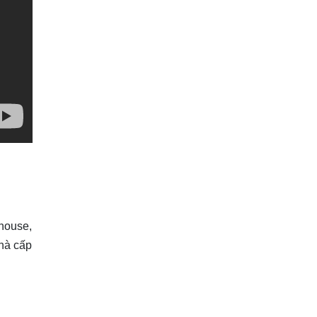
ehouse,
hà cấp