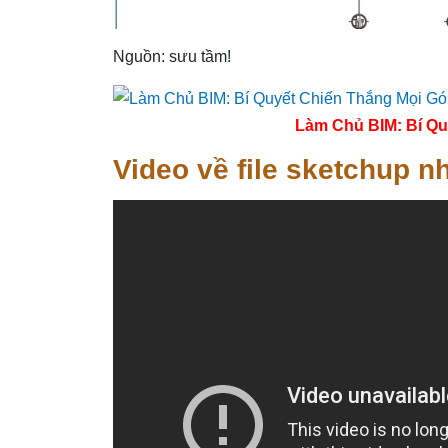
Nguồn: sưu tầm!
Làm Chủ BIM: Bí Qu
Video về file sketchup nh