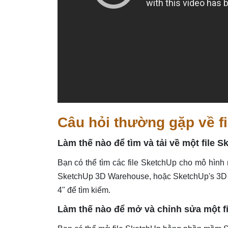
Câu hỏi thường gặp về fi
Làm thế nào để tìm và tải về một file
Bạn có thể tìm các file SketchUp cho mô hình
SketchUp 3D Warehouse, hoặc SketchUp's 3D W
4" để tìm kiếm.
Làm thế nào để mở và chỉnh sửa một f