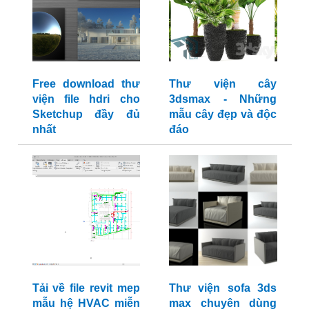
Free download thư
Thư viện cây
viện file hdri cho
3dsmax - Những
Sketchup đầy đủ
mẫu cây đẹp và độc
nhất
đáo
Tải về file revit mep
Thư viện sofa 3ds
mẫu hệ HVAC miễn
max chuyên dùng