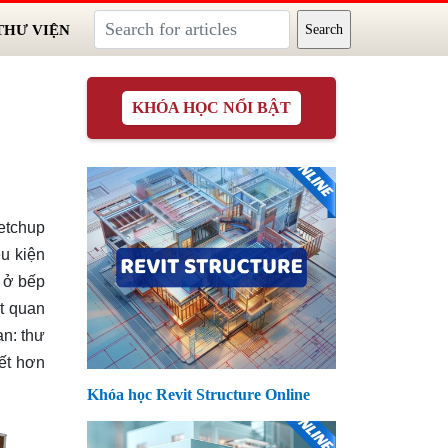
THƯ VIỆN
KHÓA HỌC NỔI BẬT
ketchup
ều kiện
ả ở bếp
ất quan
ạn: thư
iết hơn
Khóa học Revit Structure Online