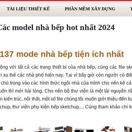
TÀI LIỆU THIẾT KẾ
PHẦN MỀM XÂY DỰNG
Các model nhà bếp hot nhất 2024
 137 mode nhà bếp tiện ích nhất
ộng với tất cả các trang thiết bị của nhà bếp, cùng các file s
i xu thế các nhà phố hiện nay. Tại vì bây giờ còn người có đi
ất chú trọng vào các hình thức ngôi nhà của mình cho nên kể c
ốn thì mới hài lòng. Cho nên bộ thư viện là một tài nguyên r
n kiến trúc, nội thất, một số file chúng tôi muốn giới thiệu đến b
etchup, thư viện phụ kiện bếp sketchup,... Cùng tham khảo chi t