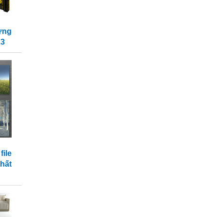
ững
23
ile
hất