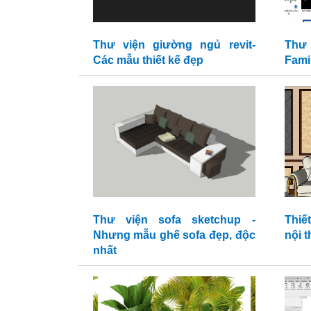
Thư viện giường ngủ revit-
Thư 
Các mẫu thiết kế đẹp
Famil
Thư viện sofa sketchup -
Thiế
Nhưng mẫu ghế sofa đẹp, độc
nội t
nhất