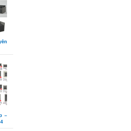
yên
p –
24