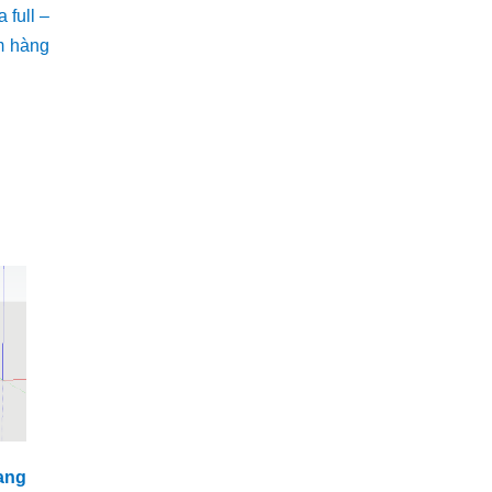
 full –
m hàng
ang