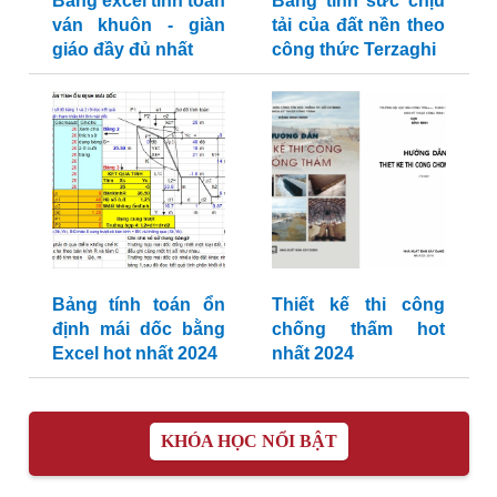
Bảng excel tính toán
Bảng tính sức chịu
ván khuôn - giàn
tải của đất nền theo
giáo đầy đủ nhất
công thức Terzaghi
Bảng tính toán ổn
Thiết kế thi công
định mái dốc bằng
chống thấm hot
Excel hot nhất 2024
nhất 2024
KHÓA HỌC NỔI BẬT