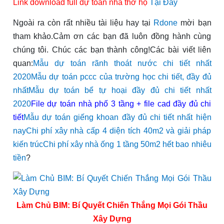
Link download full dự toán nhà thờ họ
Tại Đây
Ngoài ra còn rất nhiều tài liệu hay tại
Rdone
mời bạn
tham khảo.Cảm ơn các bạn đã luôn đồng hành cùng
chúng tôi. Chúc các bạn thành công!Các bài viết liên
quan:
Mẫu dự toán rãnh thoát nước chi tiết nhất
2020
Mẫu dự toán pccc của trường học chi tiết, đầy đủ
nhất
Mẫu dự toán bể tự hoại đầy đủ chi tiết nhất
2020
File dự toán nhà phố 3 tầng + file cad đầy đủ chi
tiết
Mẫu dự toán giếng khoan đầy đủ chi tiết nhất hiện
nay
Chi phí xây nhà cấp 4 diện tích 40m2 và giải pháp
kiến trúc
Chi phí xây nhà ống 1 tầng 50m2 hết bao nhiêu
tiền
?
Làm Chủ BIM: Bí Quyết Chiến Thắng Mọi Gói Thầu
Xây Dựng