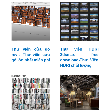
Thư viện cửa gỗ
Thư viện HDRI
revit- Thư viện cửa
3dsmax free
gỗ lớn nhất miễn phí
download-Thư Viện
HDRI chất lượng