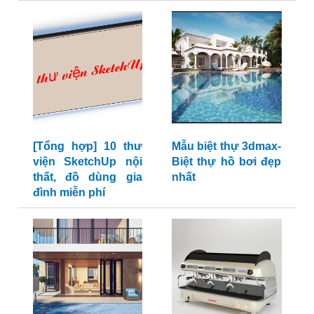
[Tổng hợp] 10 thư
Mẫu biệt thự 3dmax-
viện SketchUp nội
Biệt thự hồ bơi đẹp
thất, đồ dùng gia
nhất
đình miễn phí