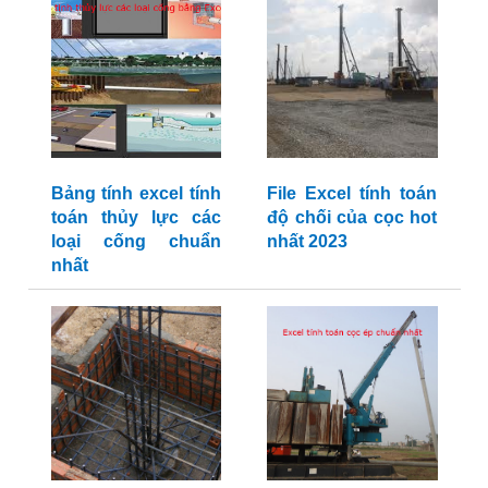
Bảng tính excel tính
File Excel tính toán
toán thủy lực các
độ chối của cọc hot
loại cống chuẩn
nhất 2023
nhất