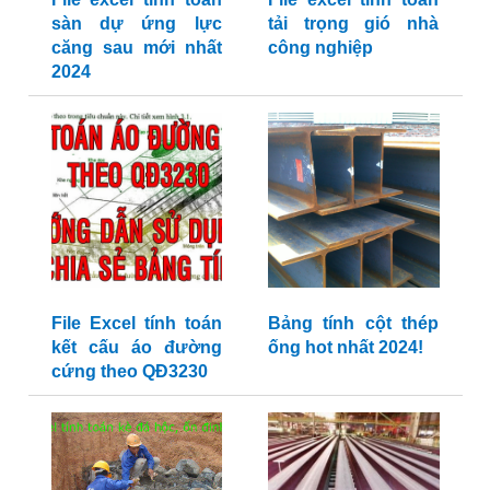
sàn dự ứng lực
tải trọng gió nhà
căng sau mới nhất
công nghiệp
2024
File Excel tính toán
Bảng tính cột thép
kết cấu áo đường
ống hot nhất 2024!
cứng theo QĐ3230