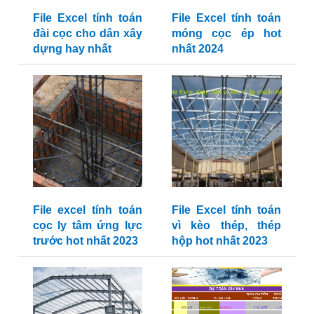
File Excel tính toán
File Excel tính toán
đài cọc cho dân xây
móng cọc ép hot
dựng hay nhất
nhất 2024
File excel tính toán
File Excel tính toán
cọc ly tâm ứng lực
vì kèo thép, thép
trước hot nhất 2023
hộp hot nhất 2023