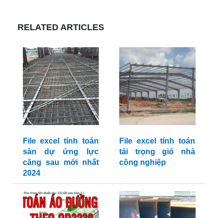
RELATED ARTICLES
File excel tính toán
File excel tính toán
sàn dự ứng lực
tải trọng gió nhà
căng sau mới nhất
công nghiệp
2024