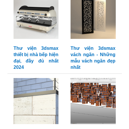
Thư viện 3dsmax
Thư viện 3dsmax
thiết bị nhà bếp hiện
vách ngăn - Những
đại, đầy đủ nhất
mẫu vách ngăn đẹp
2024
nhất