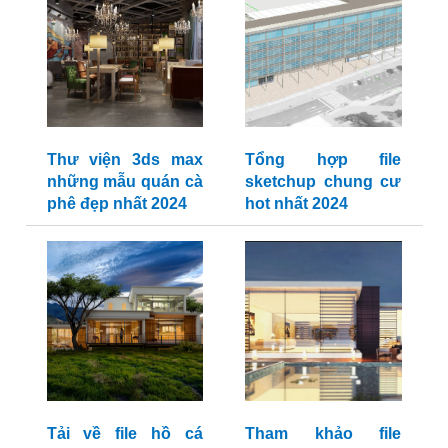
Thư viện 3ds max
Tổng hợp file
những mẫu quán cà
sketchup chung cư
phê đẹp nhất 2024
hot nhất 2024
Tải về file hồ cá
Tham khảo file